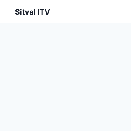
Saltar
Sitval ITV
al
contenido