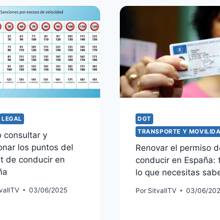
LEGAL
DGT
TRANSPORTE Y MOVILID
consultar y
onar los puntos del
Renovar el permiso d
t de conducir en
conducir en España: 
ña
lo que necesitas sab
tvalITV
03/06/2025
Por
SitvalITV
03/06/20