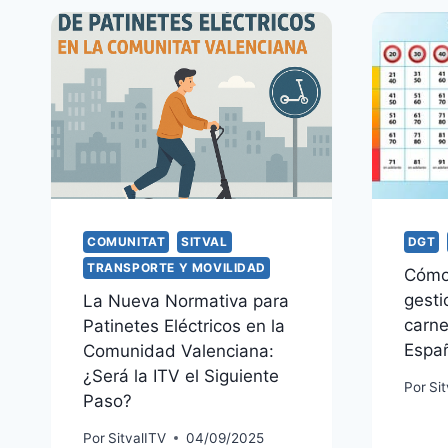
COMUNITAT
SITVAL
DGT
TRANSPORTE Y MOVILIDAD
Cómo 
gesti
La Nueva Normativa para
carne
Patinetes Eléctricos en la
Espa
Comunidad Valenciana:
¿Será la ITV el Siguiente
Por
Si
Paso?
Por
SitvalITV
04/09/2025