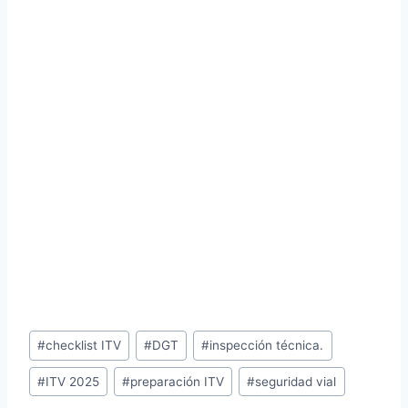
Etiquetas
#
checklist ITV
#
DGT
#
inspección técnica.
de
la
#
ITV 2025
#
preparación ITV
#
seguridad vial
entrada: