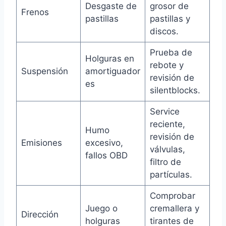
Desgaste de
grosor de
Frenos
pastillas
pastillas y
discos.
Prueba de
Holguras en
rebote y
Suspensión
amortiguador
revisión de
es
silentblocks.
Service
reciente,
Humo
revisión de
Emisiones
excesivo,
válvulas,
fallos OBD
filtro de
partículas.
Comprobar
Juego o
cremallera y
Dirección
holguras
tirantes de