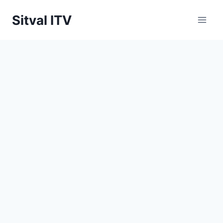
Saltar
Sitval ITV
al
contenido