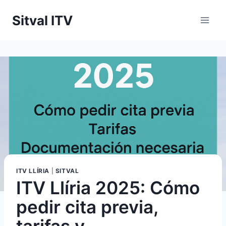
Saltar
Sitval ITV
al
contenido
ITV LLÍRIA
|
SITVAL
ITV Llíria 2025: Cómo
pedir cita previa,
tarifas y