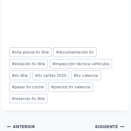
Etiquetas
#
cita previa itv llíria
#
documentación itv
de
la
#
estación itv llíria
#
inspección técnica vehículos
entrada:
#
itv llíria
#
itv tarifas 2025
#
itv valencia
#
pasar itv coche
#
precios itv valencia
#
reservar itv llíria
Navegación
ANTERIOR
SIGUIENTE