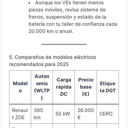
Aunque los VEs tienen menos
piezas móviles, revisa sistema de
frenos, suspensión y estado de la
batería con tu taller de confianza cada
20.000 km o anual.
5. Comparativa de modelos eléctricos
recomendados para 2025
Auton
Carga
Precio
Model
omía
Etique
rápida
base
o
(WLTP
ta DGT
DC
(€)
)
Renaul
395
26.000
50 kW
CERO
t ZOE
km
€