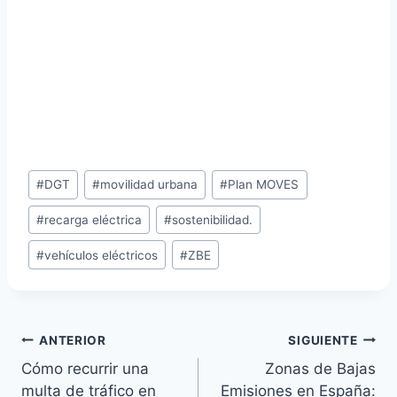
Etiquetas
#
DGT
#
movilidad urbana
#
Plan MOVES
de
la
#
recarga eléctrica
#
sostenibilidad.
entrada:
#
vehículos eléctricos
#
ZBE
Navegación
ANTERIOR
SIGUIENTE
de
Cómo recurrir una
Zonas de Bajas
entradas
multa de tráfico en
Emisiones en España: