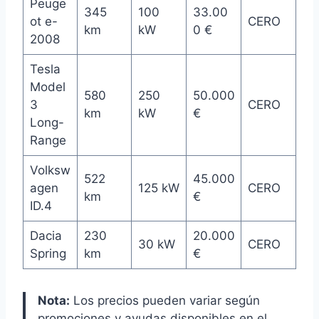
Peuge
345
100
33.00
ot e-
CERO
km
kW
0 €
2008
Tesla
Model
580
250
50.000
3
CERO
km
kW
€
Long-
Range
Volksw
522
45.000
agen
125 kW
CERO
km
€
ID.4
Dacia
230
20.000
30 kW
CERO
Spring
km
€
Nota:
Los precios pueden variar según
promociones y ayudas disponibles en el