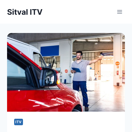
Saltar
Sitval ITV
al
contenido
ITV