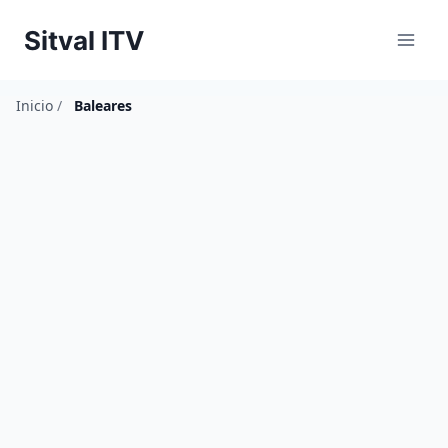
Saltar
Sitval ITV
al
contenido
Inicio
/
Baleares