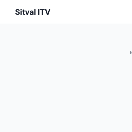
Saltar
Sitval ITV
al
contenido
E