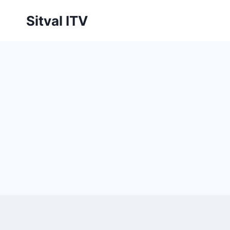
Saltar
Sitval ITV
al
contenido