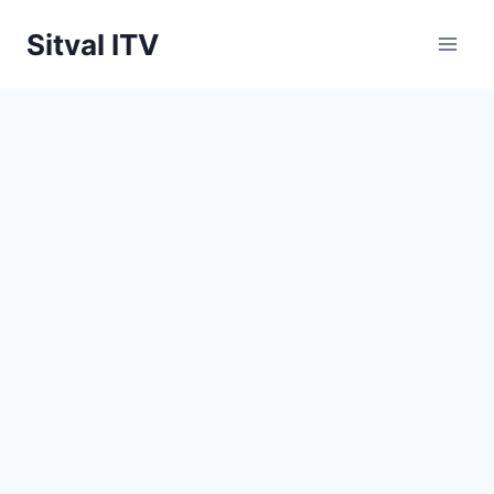
Saltar
Sitval ITV
al
contenido