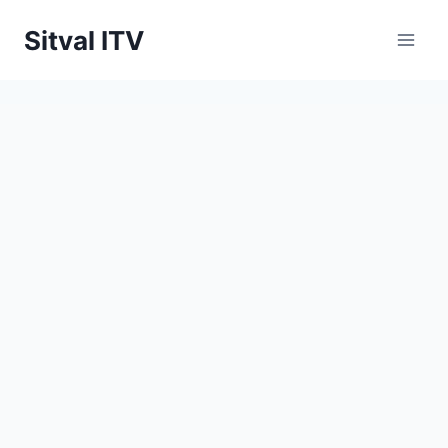
Saltar
Sitval ITV
al
contenido