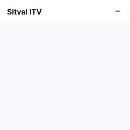
Saltar
Sitval ITV
al
contenido