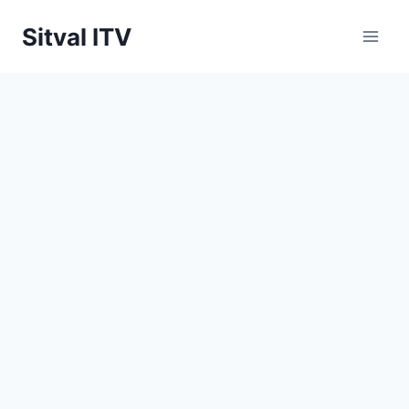
Saltar
Sitval ITV
al
contenido