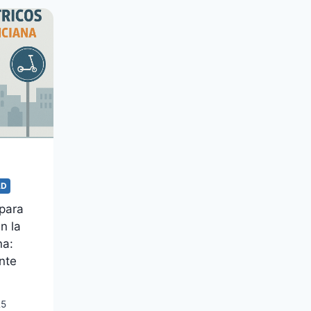
AD
para
n la
na:
ente
25