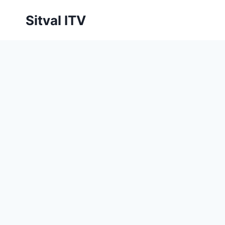
Saltar
Sitval ITV
al
contenido