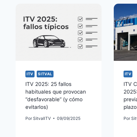
ITV
SITVAL
ITV
ITV 2025: 25 fallos
ITV C
habituales que provocan
2025:
“desfavorable” (y cómo
previ
evitarlos)
plazo
Por
SitvalITV
09/09/2025
Por
Si