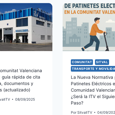
COMUNITAT
SITVAL
TRANSPORTE Y MOVILID
omunitat Valenciana
 guía rápida de cita
La Nueva Normativa 
a, documentos y
Patinetes Eléctricos e
s (actualizado)
Comunidad Valencia
¿Será la ITV el Sigui
tvalITV
08/09/2025
Paso?
Por
SitvalITV
04/09/20