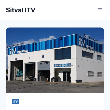
Saltar
Sitval ITV
al
contenido
ITV