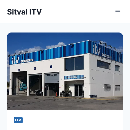
Saltar
Sitval ITV
al
contenido
ITV