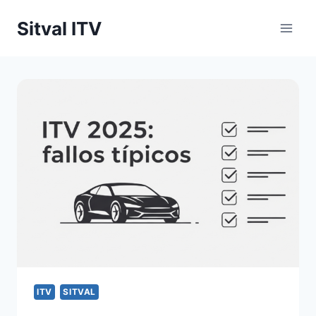
Saltar
Sitval ITV
al
contenido
ITV
SITVAL