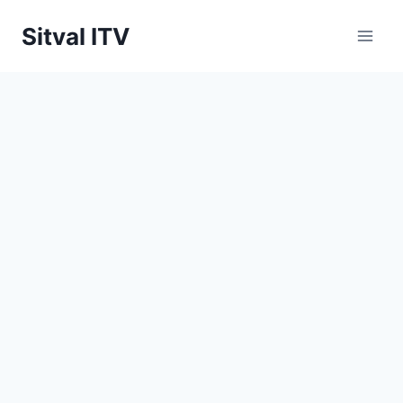
Saltar
Sitval ITV
al
contenido