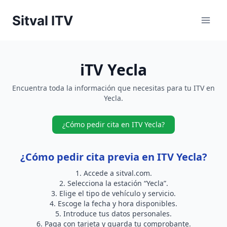
Saltar
Sitval ITV
al
contenido
iTV Yecla
Encuentra toda la información que necesitas para tu ITV en
Yecla.
¿Cómo pedir cita en ITV Yecla?
¿Cómo pedir cita previa en ITV Yecla?
Accede a
sitval.com
.
Selecciona la estación “Yecla”.
Elige el tipo de vehículo y servicio.
Escoge la fecha y hora disponibles.
Introduce tus datos personales.
Paga con tarjeta y guarda tu comprobante.