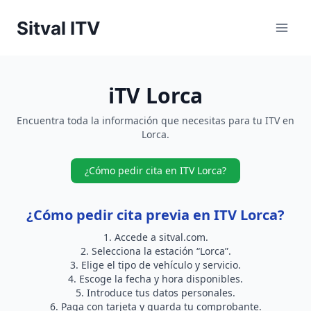
Saltar
Sitval ITV
al
contenido
iTV Lorca
Encuentra toda la información que necesitas para tu ITV en
Lorca.
¿Cómo pedir cita en ITV Lorca?
¿Cómo pedir cita previa en ITV Lorca?
Accede a
sitval.com
.
Selecciona la estación “Lorca”.
Elige el tipo de vehículo y servicio.
Escoge la fecha y hora disponibles.
Introduce tus datos personales.
Paga con tarjeta y guarda tu comprobante.