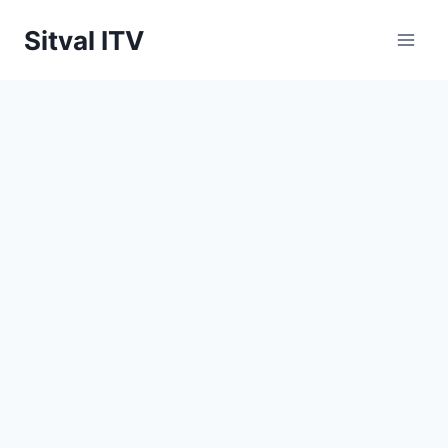
Saltar
Sitval ITV
al
contenido