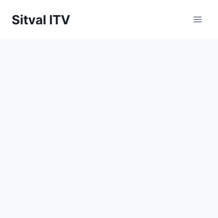
Saltar
Sitval ITV
al
contenido