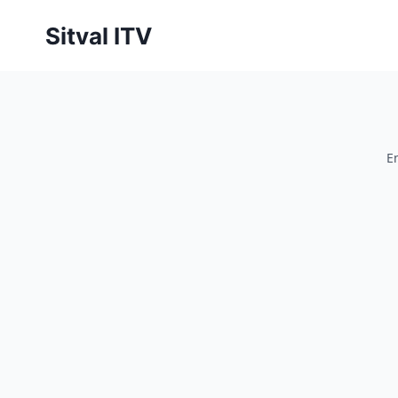
Saltar
Sitval ITV
al
contenido
E