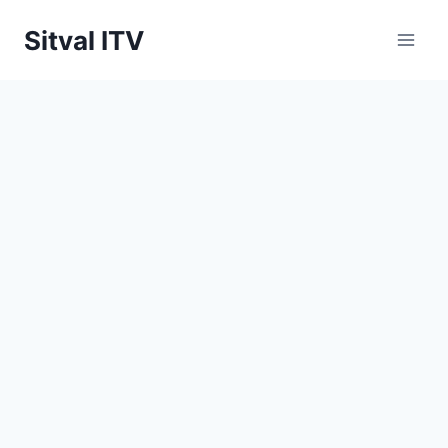
Saltar
Sitval ITV
al
contenido