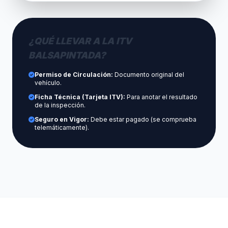
¿QUÉ LLEVAR A LA ITV
BALSAPINTADA?
Permiso de Circulación:
Documento original del
vehículo.
Ficha Técnica (Tarjeta ITV):
Para anotar el resultado
de la inspección.
Seguro en Vigor:
Debe estar pagado (se comprueba
telemáticamente).