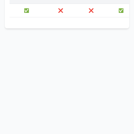
✅
❌
❌
✅