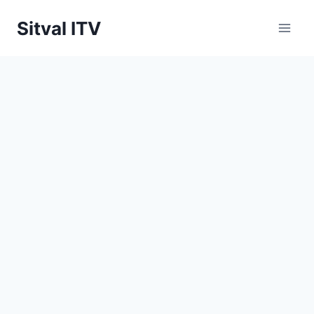
Saltar
Sitval ITV
al
contenido