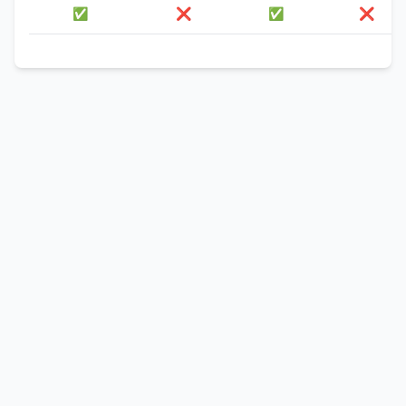
✅
❌
✅
❌